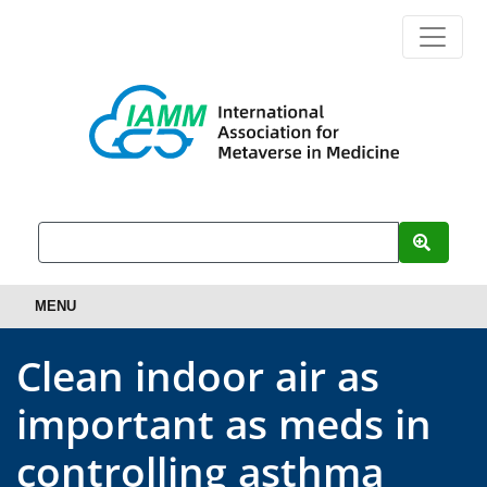
MENU
Clean indoor air as
important as meds in
controlling asthma