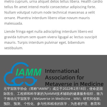
metro cuprum, urna aliquet detos tellus libera. Health cardio
tellus fin amet intend morbi consectetur adipiscing forte.
Nullam volutpat rutrum node technical maecenas a velit
ornare. Pharetra interdum libero vitae novum mauris
malesuada.
Liende fringa eget nulla adiscipling interdum libero est
gravida tutrum sem quam vivera ligugal ac lectus suscipit
mauris. Turpis interdum pulvinar eget, bibendum
vestibulum.
元宇宙医学协会（简称"IAMM"）成立于2022年2月18日，使命是国
际医生、工程师和科学家的为IAMM技术辅助的健康服务组织，致力
于推动元宇宙医学（Metaverse in Medicine，MM）研究和创新、
预防、预测、个性化、参与性和精准的医学，为患者护理、教育和