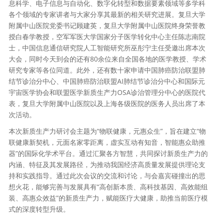
息科学、电子信息与自动化、数字化转型和数据要素领域等多学科
各个领域的专家讲者与大家分享其最新的相关研究进展。复旦大学
附属中山医院党委书记顾建英，复旦大学附属中山医院终身荣誉教
授白春学教授，空军军医大学国家分子医学转化中心主任陈志南院
士，中国信息通信研究院人工智能研究所巫彤宁主任受邀出席本次
大会，同时今天到会的还有80余位来自全国各地的医学教授、学术
研究专家等各位同道。此外，还有数十家申请中国肺癌防治联盟肺
结节诊治分中心、中国肺癌防治联盟AI肺结节诊治分中心和国际元
宇宙医学协会和联盟医学新质生产力OSA诊治管理分中心的医院代
表，复旦大学附属中山医院以及上海各级医院的医务人员出席了本
次活动。
本次新质生产力研讨会主题为“物联健康，元惠众生”，旨在建立“物
联健康新契机，元面名家零距离，虚实互动有知音，智能惠众助推
器”的国际化学术平台。通过汇聚各方智慧，共同探讨新质生产力的
内涵、特征及其发展路径，为推动我国经济高质量发展提供理论支
持和实践指导。通过此次会议的交流和讨论，与会嘉宾碰撞出的思
想火花，能够完善与发展具有“高创新本质、高科技基因、高效能组
装、高惠众效益”的新质生产力，赋能医疗大健康，助推当前医疗模
式的深度转型升级。