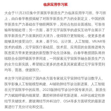
临床应用学习班
大会于11月23日集中开展医学新质生产力临床应用学习班。学习班
上，由白春学教授揭秘了对医学新质生产力的全新定义，中国的医
学新质生产力基础在于物联网医学，其特点包括全面感知、可靠传
输和智能处理；另一方面，基于元宇宙医学的虚实互动平台展示了
医学新质生产力发展的巨大潜力，使得医疗更智能化，使更多患者
能够及时接受治疗。未来，基于5G、云计算、人工智能、VR/AR等
技术的成熟，元宇宙医疗基础层、技术层、应用层的全面推进将为
医患双方带来更便捷的新型数字化生活体验。白春学教授团队将持
续联合全国呼吸医学界同道，一同探索元宇宙医学融合新质生产力
的全方位新实践，希望能让更多的患者及其家庭通过元宇宙享受到
均等、普惠、便捷医疗。
本次学习班还组织了国内各方面专家就元宇宙肺结节诊治数字人、
医学影像人工智能模型构建、AI辅助肺结节诊治新进展、人工智能
在元宇宙医学中的应用、2023版肺结节诊治中国专家共识、新质生
产力赋能呼吸内镜展望、囊腔样肺癌研究新进展、AI评估难定性肺
结节关键技术、磨玻璃结节外科治疗、OSA等多方面研究的最新进
展进行了充分讨论和交流。